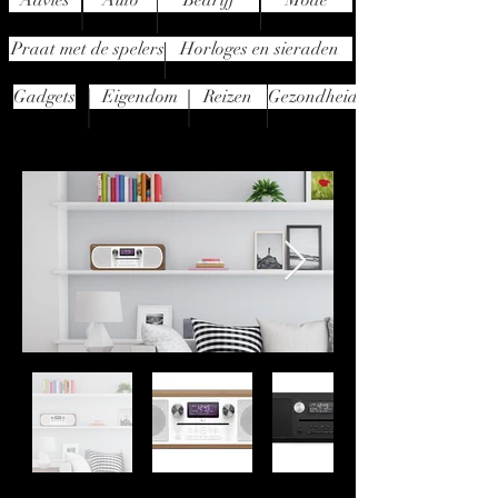
Advies
Auto
Bedrijf
Mode
Praat met de spelers
Horloges en sieraden
Gadgets
Eigendom
Reizen
Gezondheid