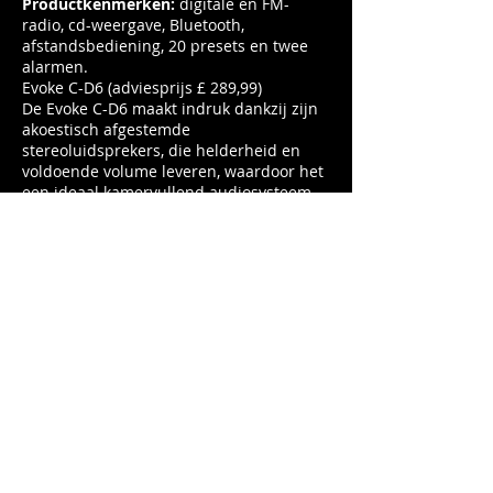
Productkenmerken:
digitale en FM-
radio, cd-weergave, Bluetooth,
afstandsbediening, 20 presets en twee
alarmen.
Evoke C-D6 (adviesprijs £ 289,99)
De Evoke C-D6 maakt indruk dankzij zijn
akoestisch afgestemde
stereoluidsprekers, die helderheid en
voldoende volume leveren, waardoor het
een ideaal kamervullend audiosysteem
is. Het beschikt over meerdere
gebruikers-EQ-instellingen en twee
onafhankelijke 'Room EQ'-modi om het
geluid aan de kamer aan te passen.
De Evoke C-reeks profiteert van Pure's
erfgoed van Brits ontwerp en
engineering en is goedgekeurd voor
digitale vinkjes, met standaard drie jaar
garantie.
Het nieuwe assortiment zal online
verkrijgbaar zijn bij John Lewis vanaf
Adviesprijs: £ 289,99
Waar te koop: John Lewis en
Pure.com