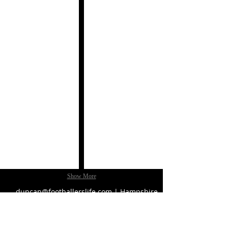
GaGà Milano
Patek Philippe
From
Aquanaut
Enthusiast
to
Ambassador: Neymar
Jr.
for GaGà
Milano
Show More
duncan@footballerslife.com
| Hampshire
HUIS
OVER ONS
TIJDSCHRIFT