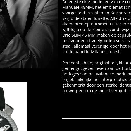
De eerste drie modellen van de col
Manuale 48MM, het emblematische
voorgesteld in stalen en Kevlar-ve
vergulde stalen lunette. Alle drie 
diamanten op nummer 11, ter ere v
NJR-logo op de kleine secondewijze
Drie SLIM 46 MM maken de capsulec
roségouden of geelgouden versies
staal, allemaal verenigd door het 
en de band in Milanese mesh.
Persoonlijkheid, originaliteit, kleu
gemengd, geven leven aan de horlo
horloges van het Milanese merk in
ongebruikelijke herinterpretaties o
gekenmerkt door een sterke identit
ontwerpen om de meest verfijnde 