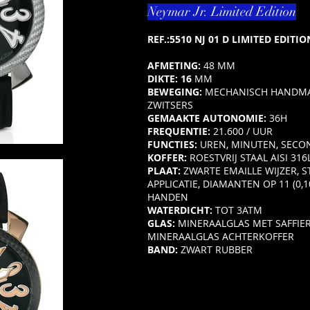
Neymar Jr. Limited Edition
REF.:5510 NJ 01 D LIMITED EDITI
AFMETING:
48 MM
DIKTE: 16
MM
BEWEGING:
MECHANISCH HANDMA
ZWITSERS
GEMAAKTE AUTONOMIE:
36H
FREQUENTIE:
21.600 / UUR
FUNCTIES:
UREN, MINUTEN, SECO
KOFFER:
ROESTVRIJ STAAL AISI 316
PLAAT:
ZWARTE EMAILLE WIJZER, ST
APPLICATIE, DIAMANTEN OP 11 (0,1
HANDEN
WATERDICHT:
TOT 3ATM
GLAS:
MINERAALGLAS MET SAFFIE
MINERAALGLAS ACHTERKOFFER
BAND:
ZWART RUBBER