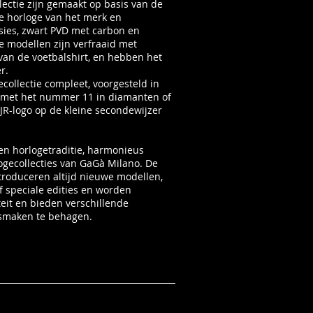
lectie zijn gemaakt op basis van de
 horloge van het merk en
rsies, zwart PVD met carbon en
de modellen zijn verfraaid met
an de voetbalshirt, en hebben het
r.
ollectie compleet, voorgesteld in
 met het nummer 11 in diamanten of
NJR-logo op de kleine secondewijzer
r en horlogetraditie, harmonieus
gecollecties van GaGà Milano. De
troduceren altijd nieuwe modellen,
f speciale edities en worden
eit en bieden verschillende
smaken te behagen.