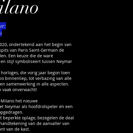
lano
ur:
o
 2020, ondertekend aan het begin van
n spits van Paris Saint-Germain de
en. Een keuze die de ware
 en stijl symboliseert tussen Neymar
horloges, die vorig jaar begon toen
o binnenliep, tot verbazing van alle
een samenwerking in alle aspecten.
 vaak onverwacht!
 Milano het nieuwe
t Neymar als hoofdrolspeler en een
 opgedragen.
kt beperkte oplage, bezegelen de deal
handtekening van de aanvaller van
nt van de kast.