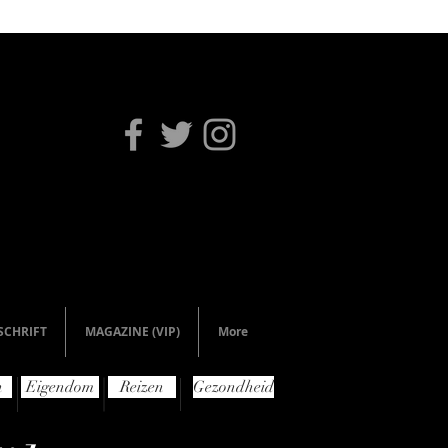
SCHRIFT
MAGAZINE (VIP)
More
n
Eigendom
Reizen
Gezondheid