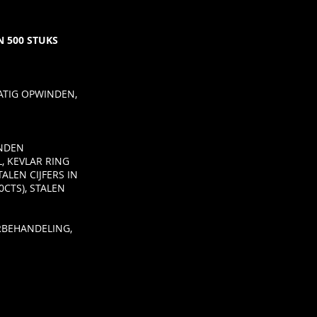
ON 500 STUKS
TIG OPWINDEN,
NDEN
L, KEVLAR RING
ALEN CIJFERS IN
0CTS), STALEN
RBEHANDELING,