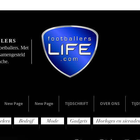
LLERS
etballers. Met
 samengesteld
nche.
New Page
New Page
TIJDSCHRIFT
OVER ONS
TIJD
elers
Bedrijf
Mode
Gadgets
Horloges en sierade