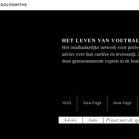
HET LEVEN VAN VOETBA
Het onafhankelijke netwerk voor profvo
advies over hun carrière en levensstijl,
door gerenommeerde experts in de bra
HUIS
New Page
New Page
Advies
Auto
Praat met de sp