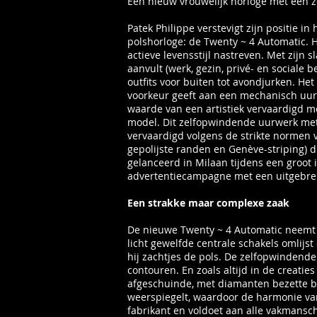
Een nieuw vrouwelijk horloge met een
Patek Philippe verstevigt zijn positie
polshorloge: de Twenty ~ 4 Automatic. 
actieve levensstijl nastreven. Met zijn 
aanvult (werk, gezin, privé- en sociale 
outfits voor buiten tot avondjurken. He
voorkeur geeft aan een mechanisch uurw
waarde van een artistiek vervaardigd me
model. Dit zelfopwindende uurwerk met 
vervaardigd volgens de strikte normen 
gepolijste randen en Genève-striping) 
gelanceerd in Milaan tijdens een groot
advertentiecampagne met een uitgebrei
Een strakke maar complexe zaak
De nieuwe Twenty ~ 4 Automatic neemt 
licht gewelfde centrale schakels omlijs
hij zachtjes de pols. De zelfopwindend
contouren. En zoals altijd in de creaties
afgeschuinde, met diamanten bezette be
weerspiegelt, waardoor de harmonie van
fabrikant en voldoet aan alle vakmansc