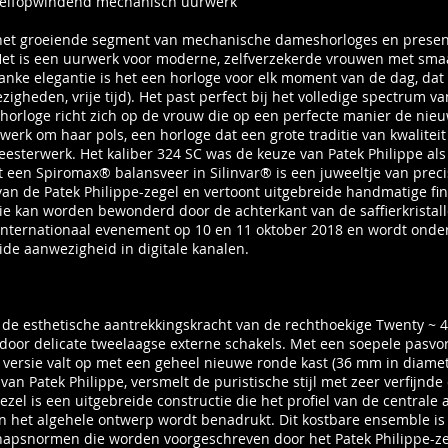
 zelfopwindend mechanisch uurwerk
 in het groeiende segment van mechanische dameshorloges en pres
Het is een uurwerk voor moderne, zelfverzekerde vrouwen met smaa
slanke elegantie is het een horloge voor elk moment van de dag, dat 
bezigheden, vrije tijd). Het past perfect bij het volledige spectrum
t horloge richt zich op de vrouw die op een perfecte manier de nie
erk om haar pols, een horloge dat een grote traditie van kwalitei
esterwerk. Het kaliber 324 SC was de keuze van Patek Philippe als
een Spiromax® balansveer in Silinvar® is een juweeltje van preci
van de Patek Philippe-zegel en vertoont uitgebreide handmatige fi
die kan worden bewonderd door de achterkant van de saffierkristal
 internationaal evenement op 10 en 11 oktober 2018 en wordt onde
de aanwezigheid in digitale kanalen.
de esthetische aantrekkingskracht van de rechthoekige Twenty ~ 
t door delicate tweelaagse externe schakels. Met een soepele pasv
e versie valt op met een geheel nieuwe ronde kast (36 mm in diam
 van Patek Philippe, versmelt de puristische stijl met zeer verfijnde
zel is een uitgebreide constructie die het profiel van de central
 het algehele ontwerp wordt benadrukt. Dit kostbare ensemble is v
hapsnormen die worden voorgeschreven door het Patek Philippe-ze