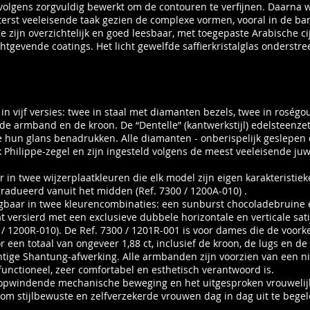
olgens zorgvuldig bewerkt om de contouren te verfijnen. Daarna 
iterst veeleisende taak gezien de complexe vormen, vooral in de b
e zijn overzichtelijk en goed leesbaar, met toegepaste Arabische 
htgevende coatings. Het licht gewelfde saffierkristalglas onderstr
 in vijf versies: twee in staal met diamanten bezels, twee in rosé
de armband en de kroon. De “Dentelle” (kantwerkstijl) edelsteenzet
e hun glans benadrukken. Alle diamanten - onberispelijk geslepen o
k Philippe-zegel en zijn ingesteld volgens de meest veeleisende ju
aar in twee wijzerplaatkleuren die elk model zijn eigen karakteristiek
gradueerd vanuit het midden (Ref. 7300 / 1200A-010) .
jgbaar in twee kleurencombinaties: een sunburst chocoladebruine e
aat versierd met een exclusieve dubbele horizontale en verticale sa
 / 1200R-010). De Ref. 7300 / 1201R-001 is voor dames die de voorke
or een totaal van ongeveer 1,88 ct, inclusief de kroon, de lugs en 
rachtige Shantung-afwerking. Alle armbanden zijn voorzien van een
unctioneel, zeer comfortabel en esthetisch verantwoord is.
lfopwindende mechanische beweging en het uitgesproken vrouwelijk
s om stijlbewuste en zelfverzekerde vrouwen dag in dag uit te beg