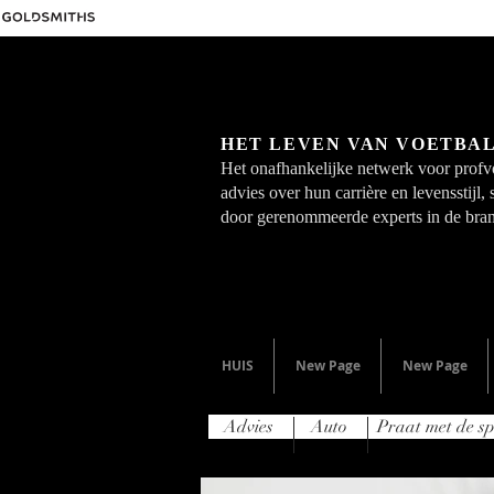
HET LEVEN VAN VOETBA
Het onafhankelijke netwerk voor profvo
advies over hun carrière en levensstijl,
door gerenommeerde experts in de bra
HUIS
New Page
New Page
Advies
Auto
Praat met de sp