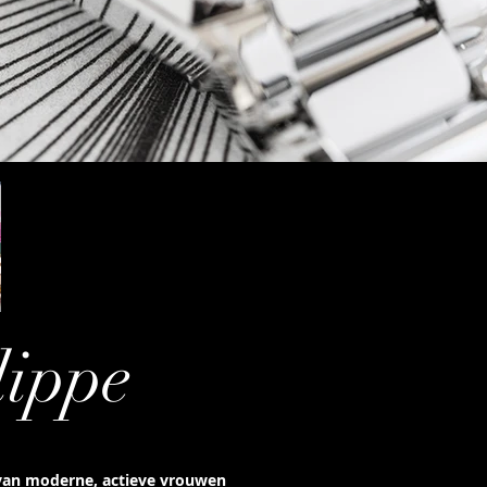
lippe
n van moderne, actieve vrouwen