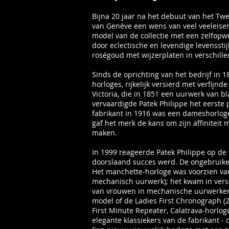
Bijna 20 jaar na het debuut van het Twe
van Genève een wens van veel veeleise
model van de collectie met een zelfopw
door eclectische en levendige levensstij
roségoud met wijzerplaten in verschille
Sinds de oprichting van het bedrijf in 
horloges, rijkelijk versierd met verfij
Victoria, die in 1851 een uurwerk van 
vervaardigde Patek Philippe het eerste 
fabrikant in 1916 was een dameshorloge
gaf het merk de kans om zijn affiniteit
maken.
In 1999 reageerde Patek Philippe op de
doorslaand succes werd. De ongebruikel
Het manchette-horloge was voorzien va
mechanisch uurwerk); het kwam in versch
van vrouwen in mechanische uurwerken 
model of de Ladies First Chronograph (2
First Minute Repeater, Calatrava-horloge
elegante klassiekers van de fabrikant 