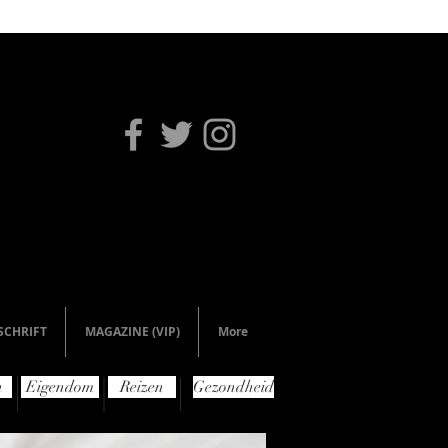
SCHRIFT
MAGAZINE (VIP)
More
n
Eigendom
Reizen
Gezondheid