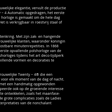
welijke elegantie, vervult de productie
 ~ 4 Automatic opgedragen, het eerste
e horloge is gemaakt om de hele dag
 is verkrijgbaar in roestvrij staal of
ntenkring. Met zijn zak- en hangende
vrouwelijke klanten, waaronder koningin
ostbare minutenrepetities. In 1868
eerste opvallende polshorloge van de
orloges tijdens het art deco-tijdperk
hillende vormen en decoraties te
rouwelijke Twenty ~ 4® die een
 voor elk moment van de dag of nacht.
03 met een handmatig opgewonden
cipeerde ook op de groeiende interesse
e ontwikkelen, zoals het maanfase-
de grote complicaties zoals de Ladies
nterpretaties van de nonchalant