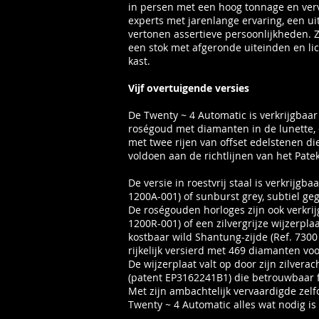
in persen met een hoog tonnage en verv
experts met jarenlange ervaring, een u
vertonen assertieve persoonlijkheden. Z
een stok met afgeronde uiteinden en lic
kast.
Vijf overtuigende versies
De Twenty ~ 4 Automatic is verkrijgbaar
roségoud met diamanten in de lunette, 
met twee rijen van offset edelstenen di
voldoen aan de richtlijnen van het Pate
De versie in roestvrij staal is verkrijgb
1200A-001) of sunburst grey, subtiel ge
De roségouden horloges zijn ook verkri
1200R-001) of een zilvergrijze wijzerpl
kostbaar wild Shantung-zijde (Ref. 7300
rijkelijk versierd met 469 diamanten vo
De wijzerplaat valt op door zijn zilve
(patent EP3162241B1) die betrouwbaar f
Met zijn ambachtelijk vervaardigde ze
Twenty ~ 4 Automatic alles wat nodig i