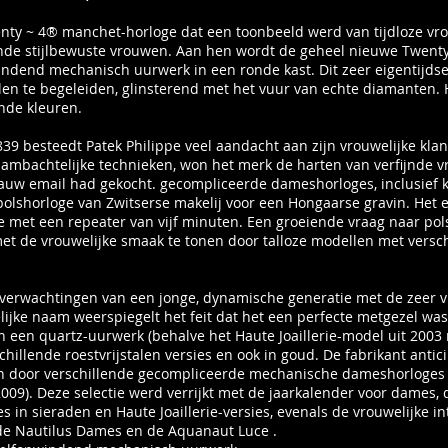
nty ~ 4® manchet-horloge dat een toonbeeld werd van tijdloze vrou
nde stijlbewuste vrouwen. Aan hen wordt de geheel nieuwe Twenty
indend mechanisch uurwerk in een ronde kast. Dit zeer eigentijds
len te begeleiden, glinsterend met het vuur van echte diamanten. Het
nde kleuren.
1839 besteedt Patek Philippe veel aandacht aan zijn vrouwelijke kla
nde ambachtelijke technieken, won het merk de harten van verfijnde 
blauw email had gekocht. gecompliceerde dameshorloges, inclusief k
polshorloge van Zwitserse makelij voor een Hongaarse gravin. Het 
 met een repeater van vijf minuten. Een groeiende vraag naar polsh
 met de vrouwelijke smaak te tonen door talloze modellen met versc
 verwachtingen van een jonge, dynamische generatie met de zeer v
ijke naam weerspiegelt het feit dat het een perfecte metgezel was
n een quartz-uurwerk (behalve het Haute Joaillerie-model uit 20
illende roestvrijstalen versies en ook in goud. De fabrikant anti
door verschillende gecompliceerde mechanische dameshorloges t
009). Deze selectie werd verrijkt met de jaarkalender voor dames, 
s in sieraden en Haute Joaillerie-versies, evenals de vrouwelijke i
- de Nautilus Dames en de Aquanaut Luce .