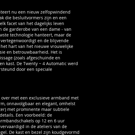
enteert nu een nieuw zelfopwindend
k die besluitvormers zijn en een
elk facet van het dagelijks leven
 van de garderobe van een dame - van
uwste technologie hanteert, maar de
t vertegenwoordigt en de blijvende
 het hart van het nieuwe vrouwelijke
sie en betrouwbaarheid. Het is
nissage (zoals afgeschuinde en
len kast. De Twenty ~ 4 Automatic werd
rsteund door een speciale
4 over met een exclusieve armband met
orm, onnavolgbaar en elegant, omhelst
eter) met prominente maar subtiele
 details. Een voorbeeld: de
e armbandschakels op 12 en 6 uur
ervaardigd in de ateliers van de
gel. De kast en bezel zijn koudgevormd