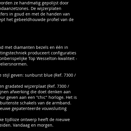
worden ze handmatig gepolijst door
andaanzetzones. De wijzerplaten
cijfers in goud en met de handen van
eept het gebeeldhouwde profiel van de
goud met diamanten bezels en één in
tingstechniek produceert configuraties
nberispelijke Top Wesselton-kwaliteit -
weliersnormen.
e stijl geven: sunburst blue (Ref. 7300 /
n gradated wijzerplaat (Ref. 7300 /
tijnen afwerking die doet denken aan
ur geven aan een "chic" horloge. Het is
de buitenste schakels van de armband.
 nieuwe gepatenteerde vouwsluiting
e tijdloze ontwerp heeft de nieuwe
eleiden. Vandaag en morgen.