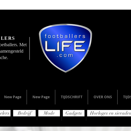
LLERS
etballers. Met
 samengesteld
nche.
New Page
New Page
TIJDSCHRIFT
OVER ONS
TIJD
elers
Bedrijf
Mode
Gadgets
Horloges en sierade