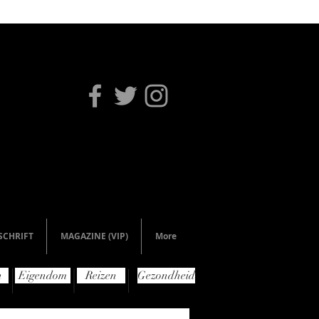
SCHRIFT
MAGAZINE (VIP)
More
n
Eigendom
Reizen
Gezondheid