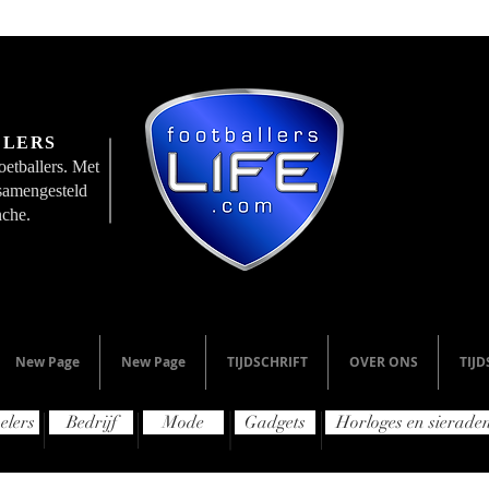
LLERS
etballers. Met
 samengesteld
nche.
New Page
New Page
TIJDSCHRIFT
OVER ONS
TIJD
elers
Bedrijf
Mode
Gadgets
Horloges en sierade