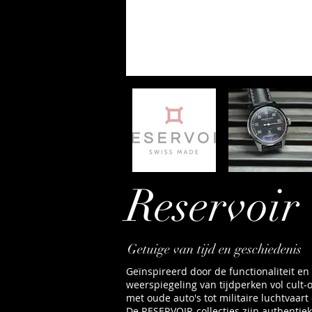
Reservoir
Getuige van tijd en geschiedenis
Geïnspireerd door de functionaliteit e
weerspiegeling van tijdperken vol cult
met oude auto's tot militaire luchtvaar
De RESERVOIR-collecties zijn authentiek