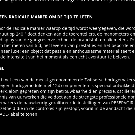
EN RADICALE MANIER OM DE TIJD TE LEZEN
or de radicale manier waarop de tijd wordt weergegeven, die wordt 
nuut op 240 ° doet denken aan de toerentellers, de manometers en
display van de gangreserve echoot de brandstof- en oliemeters. Pr
 het meten van tijd, het leveren van prestaties en het beoordelen
naar luxe: een object dat passie en enthousiasme materialiseert e
 de intensiteit van het moment als een echt avontuur te beleven.
EL
d met een van de meest gerenommeerde Zwitserse horlogemakers, 
 eigen horlogemodule met 124 componenten is speciaal ontwikkeld
k, alom geprezen om zijn betrouwbaarheid en precisie, oscilleren
ennis van uurwerken die voldoet aan de strengste professionele no
ogemakers de nauwkeurig gekalibreerde instellingen van RESERVOI
theid die in de controles zijn gestopt, vooral in de aandacht die a
ADE-label te tonen.