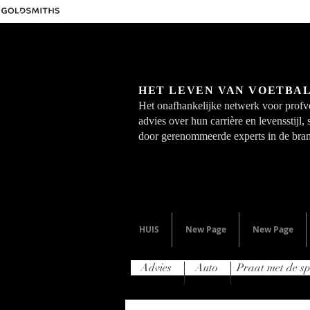
HET LEVEN VAN VOETBA
Het onafhankelijke netwerk voor profvo
advies over hun carrière en levensstijl,
door gerenommeerde experts in de bra
HUIS
New Page
New Page
Advies
Auto
Praat met de sp