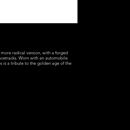
Supercharged
A SINGLE OF A RAY OF 
more radical version, with a forged
Taking its inspiration from
racetracks. Worn with an automobile
elegance with a vintage fin
s is a tribute to the golden age of the
SUPERCHARGED classic 
Steel case, white (classic) 
3750€
including VAT