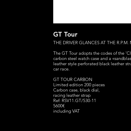
GT Tour
THE DRIVER GLANCES AT THE R.P.M.
The GT Tour adopts the codes of the ‘Cl
carbon steel watch case and a «sandblas
leather style perforated black leather st
car race.
GT TOUR CARBON
Limited edition 200 pieces
Carbon case, black dial,
racing leather strap
Ref: RSV11.GT/530-11
5600€
including VAT