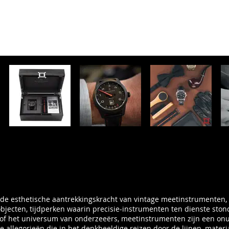
n de esthetische aantrekkingskracht van vintage meetinstrumenten,
-objecten, tijdperken waarin precisie-instrumenten ten dienste st
t of het universum van onderzeeërs, meetinstrumenten zijn een onui
e allegorieën die in het denkbeeldige reizen door de lijnen, mate