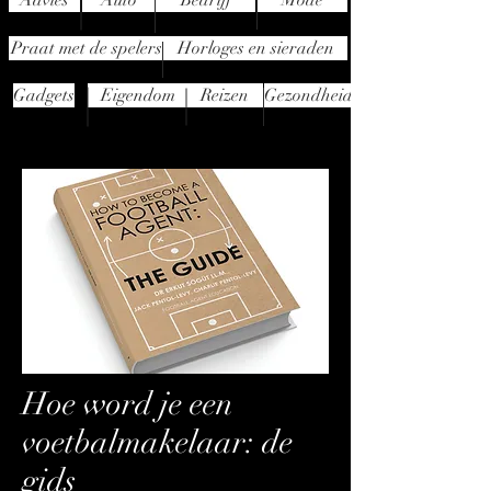
Advies
Auto
Bedrijf
Mode
Praat met de spelers
Horloges en sieraden
Gadgets
Eigendom
Reizen
Gezondheid
Hoe word je een
voetbalmakelaar: de
gids