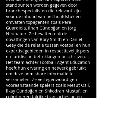
standpunten worden gegeven door
branchespecialisten die relevant zijn
voor de inhoud van het hoofdstuk en
omvatten topagenten zoals Pere
Guardiola, Ilhan Gündoğan en Jörg
Neubauer. Ze bevatten ook de
opvattingen van Rory Smith en Daniel
Geey die de relatie tussen voetbal en hun
expertisegebieden in respectievelijk pers
en juridische betrekkingen beschrijven.
Het team achter Football Agent Education
heeft hun ervaring en netwerk gebruikt
om deze onmisbare informatie te
verzamelen. Ze vertegenwoordigen
vooraanstaande spelers zoals Mesut Özil,
llkay Gündoğan en Shkodran Mustafi, en
coördineren talrijke transacties op en
buiten het veld en kunnen lezers
ongeëvenaard advies geven op basis van
eerdere ervaringen in deze branche.
https://www.footballagenteducation.co
m/product/how-to-become-a-football-