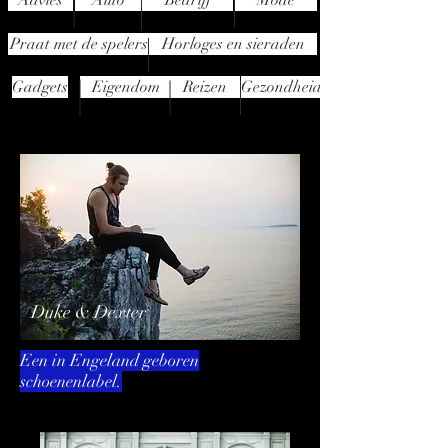
Advies
Auto
Bedrijf
Mode
Praat met de spelers
Horloges en sieraden
Gadgets
Eigendom
Reizen
Gezondheid
Duke & Dexter
Een in Engeland geboren
schoenenlabel.