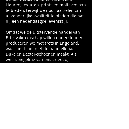
kleuren, texturen, prints en motieven aan
te bieden, terwijl we nooit aarzelen om
uitzonderlijke kwaliteit te bieden die past
bij een hedendaagse levensstijl.
Omdat we de uitstervende handel van
Brits vakmanschap willen ondersteunen,
produceren we met trots in Engeland,
waar het team met de hand elk paar
Duke en Dexter-schoenen maakt. Als
weerspiegeling van ons erfgoed,
proberen we Britse charme en talent te
combineren met wereldwijde inspiratie
om een ​​onderscheidende, persoonlijke
stijl te promoten.
Sinds de lancering in 2013 hebben we
internationale erkenning gekregen en
verkopen we aan meer dan 100 landen
over de hele wereld, terwijl we deze
zomer ook voorraad hebben bij
gerenommeerde retailers in het VK,
waaronder Liberty en Fenwick en
Selfridges en Harrods. We zijn ook