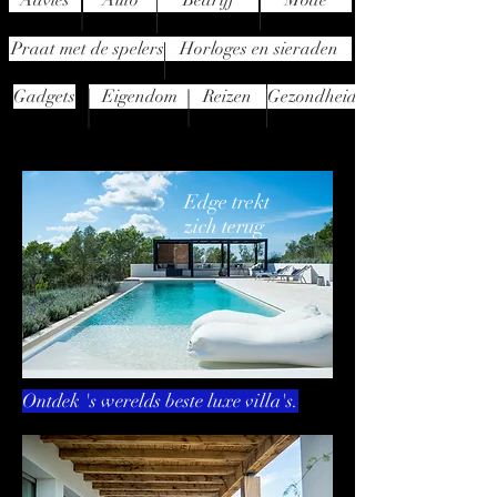
Advies
Auto
Bedrijf
Mode
Praat met de spelers
Horloges en sieraden
Gadgets
Eigendom
Reizen
Gezondheid
Edge trekt
zich terug
Ontdek 's werelds beste luxe villa's.