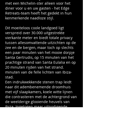
met een Michelin-ster alleen voor het
diner voor u en uw gasten - het Edge
Retreats-team heeft het gedekt in hun
kenmerkende naadloze stijl.
Dit moeiteloos coole landgoed ligt
verspreid over 30.000 uitgestrekte
vierkante meter en biedt totale privacy
tussen allesomvattende uitzichten op de
zee en de bergen, maar toch op slechts
een paar minuten van het mooie dorpje
Santa Gertrudis, op 15 minuten van het
prachtige strand van Santa Eulalia en op
20 minuten rijden van het strand.
minuten van de felle lichten van Ibiza-
stad.
Een indrukwekkende stenen trap leidt
naar dit adembenemende droomhuis
met vijf slaapkamers, koele witte lijnen
die contrasteren met de achtergrond van
de weelderige glooiende heuvels van
Ibiza. Ingetogen maar uitnodigende
interieurs bieden de perfecte plek om te