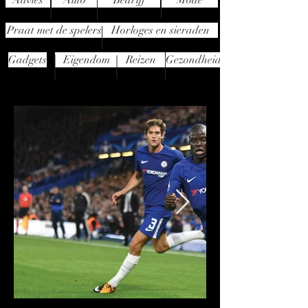
Advies
Auto
Bedrijf
Mode
Praat met de spelers
Horloges en sieraden
Gadgets
Eigendom
Reizen
Gezondheid