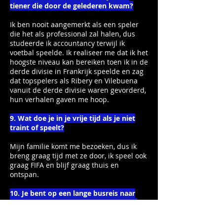
tiener die door de gelederen kwam?
Ik ben nooit aangemerkt als een speler
die het als professional zal halen, dus
studeerde ik accountancy terwijl ik
voetbal speelde. Ik realiseer me dat ik het
hoogste niveau kan bereiken toen ik in de
derde divisie in Frankrijk speelde en zag
dat topspelers als Ribery en Vilebuena
vanuit de derde divisie waren gevorderd,
hun verhalen gaven me hoop.
9. Wat doe je in je vrije tijd als je niet
traint of speelt?
Mijn familie komt me bezoeken, dus ik
breng graag tijd met ze door, ik speel ook
graag FIFA en blijf graag thuis en
ontspan.
10. Je bent op een lange busreis naar
een uitwedstrijd, hoe vind je het leuk
om de tijd te doden?