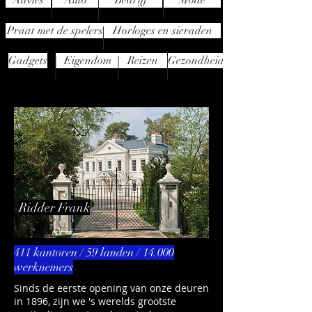
Advies
Auto
Bedrijf
Mode
Praat met de spelers
Horloges en sieraden
Gadgets
Eigendom
Reizen
Gezondheid
Ridder Frank
411 kantoren / 59 landen / 14.000
werknemers
Sinds de eerste opening van onze deuren
in 1896, zijn we 's werelds grootste