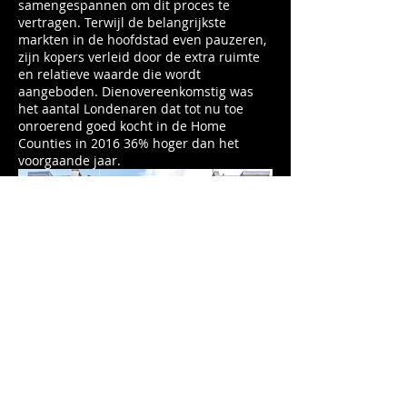
samengespannen om dit proces te
vertragen. Terwijl de belangrijkste
markten in de hoofdstad even pauzeren,
zijn kopers verleid door de extra ruimte
en relatieve waarde die wordt
aangeboden. Dienovereenkomstig was
het aantal Londenaren dat tot nu toe
onroerend goed kocht in de Home
Counties in 2016 36% hoger dan het
voorgaande jaar.
Hoewel de impasse is afgenomen
doordat de vraagprijzen zijn gedaald,
hebben de algemene verkiezingen in het