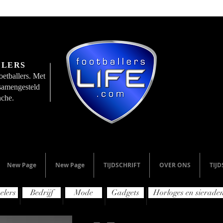
LLERS
etballers. Met
 samengesteld
nche.
New Page
New Page
TIJDSCHRIFT
OVER ONS
TIJD
elers
Bedrijf
Mode
Gadgets
Horloges en sierade