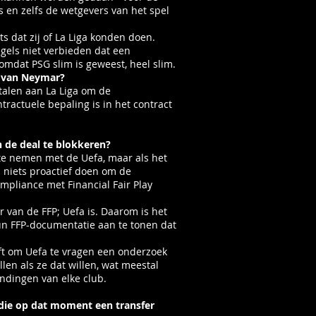
s en zelfs de wetgevers van het spel
s dat zij of La Liga konden doen.
gels niet verbieden dat een
 omdat PSG slim is geweest, heel slim.
e van Neymar?
talen aan La Liga om de
tractuele bepaling is in het contract
n de deal te blokkeren?
te nemen met de Uefa, maar als het
a niets proactief doen om de
mpliance met Financial Fair Play
or van de FFP; Uefa is. Daarom is het
un FFP-documentatie aan te tonen dat
eft om Uefa te vragen een onderzoek
llen als ze dat willen, wat meestal
ndingen van elke club.
 die op dat moment een transfer