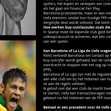
spelers, het kopen en verkopen van club
als het gaat om Financial Fair Play.
Barcelona protesteerde, maar er was niet
Uefa evenmin, omdat hun huidige FFP-re
dergelijke deal wordt voltooid. Dat komt
Hoe werken buy-outclausules zoals di
In Spanje moet de kopende club geld be
uitkoopclausule te activeren, wat een con
van een speler.
Kan Barcelona of La Liga de Uefa vrage
Niets verbiedt Barcelona om contact op 
buy-outcijfer wordt gehaald, kan de Uef
overdracht te stoppen met het oog op co
(FFP).
Barcelona of La Liga zijn niet de regulat
aan elke club om bij het indienen van h
ze aan de regels voldoen.
Ik geloof niet dat een club de macht he
te starten. Uefa kan transactievragen ste
gebeurt na het indienen van de FFP-inze
Bestaat er een precedent voor de Uefa