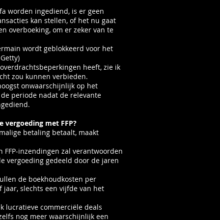
fa worden ingediend, is er geen
sacties kan stellen, of het nu gaat
en overboeking, om er zeker van te
Germain wordt geblokkeerd voor het
Getty)
overdrachtsbeperkingen heeft, zie ik
cht zou kunnen verbieden.
hoogst onwaarschijnlijk op het
 de periode nadat de relevante
ingediend.
ge vergoeding met FFP?
malige betaling betaalt, maakt
n FFP-inzendingen zal verantwoorden
ale vergoeding gedeeld door de jaren
 zullen de boekhoudkosten per
f jaar, slechts een vijfde van het
ijk lucratieve commerciële deals
elfs nog meer waarschijnlijk een