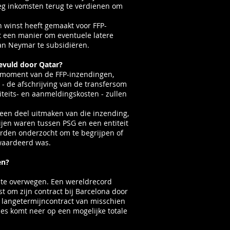
eg inkomsten terug te verdienen om
n winst heeft gemaakt voor FFP-
 een manier om eventuele latere
van Neymar te subsidiëren.
evuld door Qatar?
t moment van de FFP-inzendingen,
 - de afschrijving van de transfersom
liteits- en aanmeldingskosten - zullen
en deel uitmaken van die inzending,
jen waren tussen PSG en een entiteit
rden onderzocht om te begrijpen of
waardeerd was.
en?
m te overwegen. Een wereldrecord
t om zijn contract bij Barcelona door
f langetermijncontract van misschien
lles komt neer op een mogelijke totale