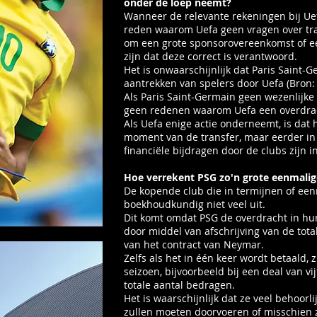
onder de loep neemt?
Wanneer de relevante rekeningen bij Ue
reden waarom Uefa geen vragen over tran
om een ​​grote sponsorovereenkomst of e
zijn dat deze correct is verantwoord.
Het is onwaarschijnlijk dat Paris Saint-
aantrekken van spelers door Uefa (Bron: 
Als Paris Saint-Germain geen wezenlijke 
geen redenen waarom Uefa een overdra
Als Uefa enige actie onderneemt, is dat 
moment van de transfer, maar eerder in
financiële bijdragen door de clubs zijn 
Hoe verrekent PSG zo'n grote eenmali
De kopende club die in termijnen of een
boekhoudkundig niet veel uit.
Dit komt omdat PSG de overdracht in hu
door middel van afschrijving van de tot
van het contract van Neymar.
Zelfs als het in één keer wordt betaald,
seizoen, bijvoorbeeld bij een deal van vij
totale aantal bedragen.
Het is waarschijnlijk dat ze veel behoorl
zullen moeten doorvoeren of misschien z