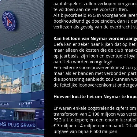
aantal spelers zullen verkopen om geno
te voldoen aan de FFP-voorschriften.
Als bijvoorbeeld PSG in voorgaande jare
boekhoudkundige doeleinden, dan is dat
verliezen als gevolg van de overdracht 
Kan het loon van Neymar worden aang
Uefa kan er zeker naar kijken dat op he
maar alleen de kosten die de club maakt
op jaarbasis, zijn loon en eventuele loya
aan Uefa worden voorgelegd.
Een externe sponsorovereenkomst zou ge
maar als er banden met verbonden parti
die sponsoring aanbiedt, zou kunnen wo
de feitelijke loonovereenkomst onderge
Hoeveel kostte het om Neymar te kop
Er waren enkele oogstrelende cijfers o
transfersom van £ 198 miljoen was vereis
PSG uit te kopen; en een enorm lucratie
£ 3 miljoen - 4 miljoen per maand. Dit a
uitgave van bijna £ 500 miljoen.