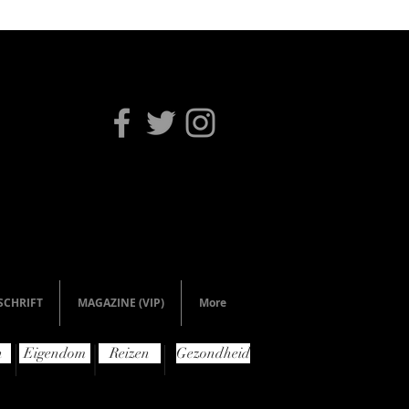
SCHRIFT
MAGAZINE (VIP)
More
n
Eigendom
Reizen
Gezondheid