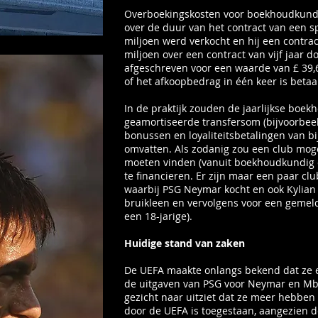
Overboekingskosten voor boekhoudkund
over de duur van het contract van een s
miljoen werd verkocht en hij een contract
miljoen over een contract van vijf jaar d
afgeschreven voor een waarde van £ 39,6
of het afkoopbedrag in één keer is betaal
In de praktijk zouden de jaarlijkse boekh
geamortiseerde transfersom (bijvoorbeeld
bonussen en loyaliteitsbetalingen van b
omvatten. Als zodanig zou een club mogel
moeten vinden (vanuit boekhoudkundig o
te financieren. Er zijn maar een paar cl
waarbij PSG Neymar kocht en ook Kylian
bruikleen en vervolgens voor een gemel
een 18-jarige).
Huidige stand van zaken
De UEFA maakte onlangs bekend dat ze
de uitgaven van PSG voor Neymar en Mba
gezicht naar uitziet dat ze meer hebben
door de UEFA is toegestaan, aangezien d