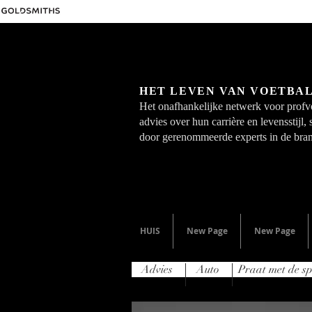
HET LEVEN VAN VOETBA
Het onafhankelijke netwerk voor profvo
advies over hun carrière en levensstijl,
door gerenommeerde experts in de bra
HUIS
New Page
New Page
Advies
Auto
Praat met de sp