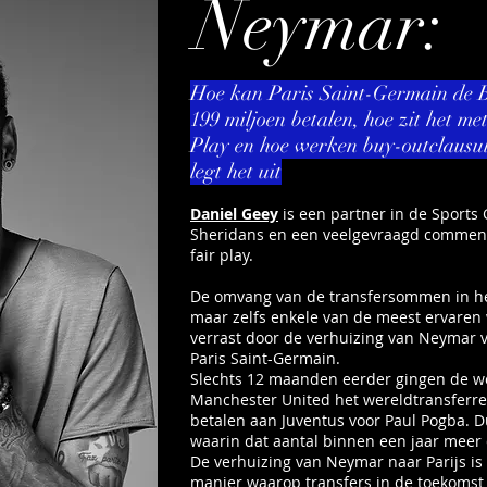
Neymar:
Hoe kan Paris Saint-Germain de B
199 miljoen betalen, hoe zit het me
Play en hoe werken buy-outclausu
legt het uit
Daniel Geey
is een partner in de Sports
Sheridans en een veelgevraagd commenta
fair play.
De omvang van de transfersommen in het 
maar zelfs enkele van de meest ervare
verrast door de verhuizing van Neymar 
Paris Saint-Germain.
Slechts 12 maanden eerder gingen de 
Manchester United het wereldtransferrec
betalen aan Juventus voor Paul Pogba. 
waarin dat aantal binnen een jaar mee
De verhuizing van Neymar naar Parijs is
manier waarop transfers in de toekoms