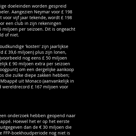
ige doeleinden worden gespreid
peler. Aangezien Neymar voor £ 198
 voor vijf jaar tekende, wordt £ 198
oor een club in zijn rekeningen
 miljoen per seizoen. Dit is ongeacht
d of niet.
oudkundige 'kosten' zijn jaarlijkse
 £ 39,6 miljoen) plus zijn lonen,
ijvoorbeeld nog eens £ 50 miljoen
ijk £ 90 miljoen extra per seizoen
ogpunt) om een ​​dergelijke aankoop
ubs die zulke diepe zakken hebben;
 Mbappé uit Monaco (aanvankelijk in
d wereldrecord £ 167 miljoen voor
 een onderzoek hebben geopend naar
ppé. Hoewel het er op het eerste
 uitgegeven dan de € 30 miljoen die
e FFP-boekhoudperiode nog niet is