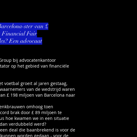
arcelona-ster van £
t Financial Fair
les? Een advocaat
 Group bij advocatenkantoor
tor op het gebied van financiële
voetbal groeit al jaren gestaag,
n waarnemers van de wedstrijd waren
van £ 198 miljoen van Barcelona naar
wenkbrauwen omhoog toen
ord brak door £ 89 miljoen te
Dus hoe kwamen we in een situatie
r dan verdubbeld werd?
 een deal die baanbrekend is voor de
t kunnen worden gedaan - voor de