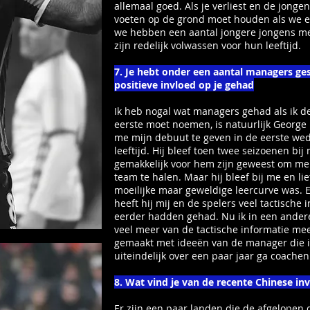
allemaal goed. Als je verliest en de jong
voeten op de grond moet houden als we 
we hebben een aantal jongere jongens me
zijn redelijk volwassen voor hun leeftijd.
7. Je hebt onder een aantal managers ge
positieve invloed op je gehad
Ik heb nogal wat managers gehad als ik de 
eerste moet noemen, is natuurlijk George
me mijn debuut te geven in de eerste weds
leeftijd. Hij bleef toen twee seizoenen bij
gemakkelijk voor hem zijn geweest om me 
team te halen. Maar hij bleef bij me en l
moeilijke maar geweldige leercurve was. E
heeft hij mij en de spelers veel tactische
eerder hadden gehad. Nu ik in een andere 
veel meer van de tactische informatie me
gemaakt met ideeën van de manager die ik
uiteindelijk over een paar jaar ga coachen
8. Wat vind je van de recente Chinese inv
Er zijn een paar landen die de afgelopen