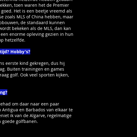
trekken, toen waren het de Premier
 goed. Het is een beetje vreemd als
sse zoals MLS of China hebben, maar
opbouwen, de standaard kunnen
wordt bekeken als de MLS, dan kan
 een enorme opleving gezien in hun
op hetzelfde.
 tijd? Hobby's?
s eerste kind gekregen, dus hij
slag. Buiten trainingen en games
raag golf. Ook veel sporten kijken,
ing?
 gehad om daar naar een paar
om Antigua en Barbados van elkaar te
eniet ik van de Algarve, regelmatige
n goede golfbanen.