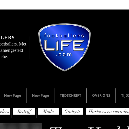
LLERS
etballers. Met
 samengesteld
nche.
New Page
New Page
TIJDSCHRIFT
OVER ONS
TIJD
elers
Bedrijf
Mode
Gadgets
Horloges en sierade