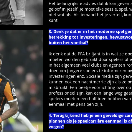
Het belangrijkste advies dat ik kan geven 
geloof in jezelf. Je moet elke sessie, spe
niet wat als. Als iemand het je vertelt, kun 
kunt.
3. Denk je dat er in het moderne spel ge
betrekking tot investeringen, bewustwor
buiten het voetbal?
Ik denk dat de PFA briljant is in wat ze 
moeten worden gebruikt door spelers of e
in het algemeen veel clubs en agenten r
doen om jongere spelers te informeren ov
investeringen enz. Sociale media zijn gew
kunnen ook een nachtmerrie zijn als ze 
misbruikt. Een beetje voorlichting over op j
professioneel zijn, kan een lange weg gaan
spelers moeten een half idee hebben van w
eenmaal met pensioen zijn.
4. Terugkijkend heb je een geweldige car
plannen als je speelcarrière eenmaal is a
wegen?