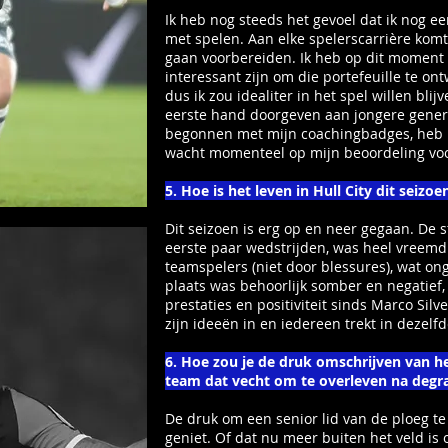
Ik heb nog steeds het gevoel dat ik nog ee
met spelen. Aan elke spelerscarrière kom
gaan voorbereiden. Ik heb op dit momen
interessant zijn om die portefeuille te on
dus ik zou idealiter in het spel willen blij
eerste hand doorgeven aan jongere genera
begonnen met mijn coachingbadges, heb mi
wacht momenteel op mijn beoordeling voor
5. Hoe is het leven in Hull City dit seizoe
Dit seizoen is erg op en neer gegaan. De s
eerste paar wedstrijden, was heel vreem
teamspelers (niet door blessures), wat o
plaats was behoorlijk somber en negatief,
prestaties en positiviteit sinds Marco Si
zijn ideeën in en iedereen trekt in dezelfd
6. Hoe zou je de druk omschrijven van het
team dat vecht om te overleven na degr
De druk om een ​​senior lid van de ploeg te
geniet. Of dat nu meer buiten het veld is o