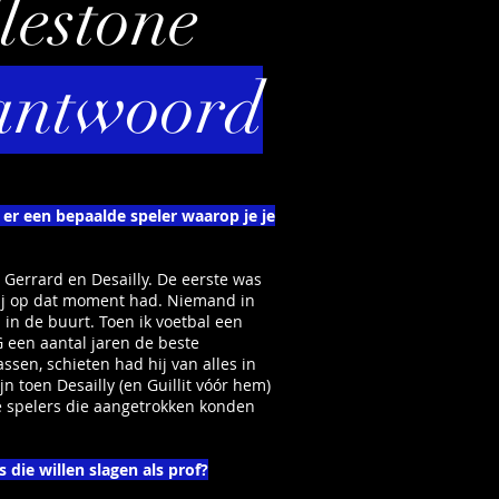
estone
antwoord
 er een bepaalde speler waarop je je
 Gerrard en Desailly. De eerste was
hij op dat moment had. Niemand in
in de buurt. Toen ik voetbal een
G een aantal jaren de beste
ssen, schieten had hij van alles in
n toen Desailly (en Guillit vóór hem)
e spelers die aangetrokken konden
 die willen slagen als prof?