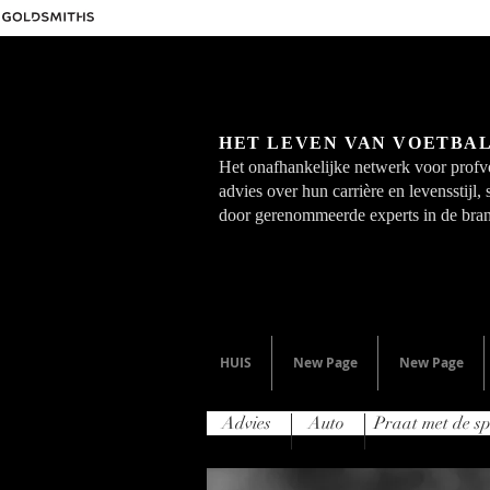
HET LEVEN VAN VOETBA
Het onafhankelijke netwerk voor profvo
advies over hun carrière en levensstijl,
door gerenommeerde experts in de bra
HUIS
New Page
New Page
Advies
Auto
Praat met de sp