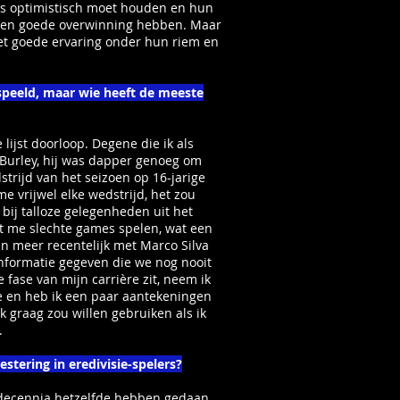
ens optimistisch moet houden en hun
een goede overwinning hebben. Maar
t goede ervaring onder hun riem en
speeld, maar wie heeft de meeste
lijst doorloop. Degene die ik als
 Burley, hij was dapper genoeg om
trijd van het seizoen op 16-jarige
 me vrijwel elke wedstrijd, het zou
bij talloze gelegenheden uit het
iet me slechte games spelen, wat een
n meer recentelijk met Marco Silva
 informatie gegeven die we nog nooit
fase van mijn carrière zit, neem ik
e en heb ik een paar aantekeningen
 graag zou willen gebruiken als ik
.
estering in eredivisie-spelers?
 decennia hetzelfde hebben gedaan.