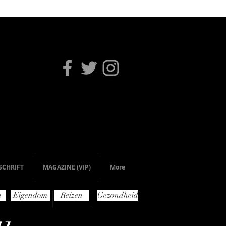
SCHRIFT
MAGAZINE (VIP)
More
n
Eigendom
Reizen
Gezondheid