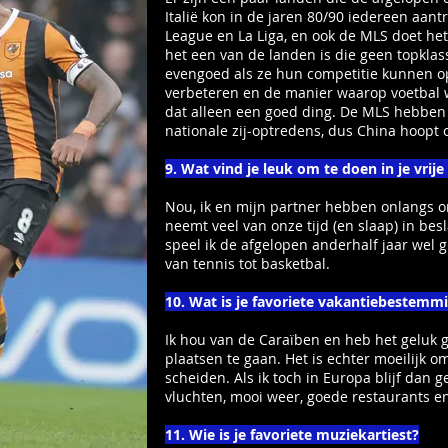
Italië kon in de jaren 80/90 iedereen aan
League en La Liga, en ook de MLS doet het
het een van de landen is die geen topkla
evengoed als ze hun competitie kunnen 
verbeteren en de manier waarop voetbal 
dat alleen een goed ding. De MLS hebben
nationale zij-optredens, dus China hoopt 
9. Wat vind je leuk om te doen in je vrije
Nou, ik en mijn partner hebben onlangs on
neemt veel van onze tijd (en slaap) in be
speel ik de afgelopen anderhalf jaar wel g
van tennis tot basketbal.
10. Wat is je favoriete vakantiebestemm
Ik hou van de Caraïben en heb het geluk
plaatsen te gaan. Het is echter moeilijk 
scheiden. Als ik toch in Europa blijf dan g
vluchten, mooi weer, goede restaurants e
11. Wie is je favoriete muziekartiest?