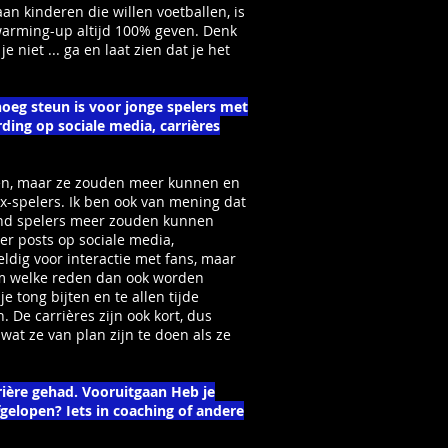
aan kinderen die willen voetballen, is
l, warming-up altijd 100% geven. Denk
je niet ... ga en laat zien dat je het
noeg steun is voor jonge spelers met
ding op sociale media, carrières
doen, maar ze zouden meer kunnen en
x-spelers. Ik ben ook van mening dat
ond spelers meer zouden kunnen
er posts op sociale media,
eldig voor interactie met fans, maar
om welke reden dan ook worden
e tong bijten en te allen tijde
. De carrières zijn ook kort, dus
at ze van plan zijn te doen als ze
rière gehad. Vooruitgaan Heb je
fgelopen? Iets in coaching of andere