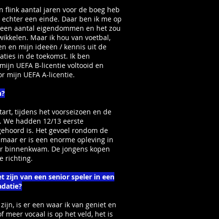
n flink aantal jaren voor de boeg heb
t echter een einde. Daar ben ik me op
t een aantal eigendommen en het zou
twikkelen. Maar ik hou van voetbal,
ven en mijn ideeën / kennis uit de
ties in de toekomst. Ik ben
jn UEFA B-licentie voltooid en
 mijn UEFA A-licentie.
n?
tart, tijdens het voorseizoen en de
d. We hadden 12/13 eerste
ngehoord is. Het gevoel rondom de
 maar er is een enorme opleving in
lver binnenkwam. De jongens kopen
e richting.
 zijn van een senior speler in een
adatie?
 zijn, is er een waar ik van geniet en
f meer vocaal is op het veld, het is