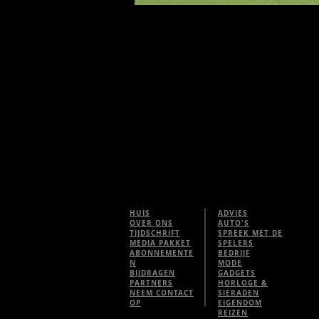
HUIS
ADVIES
OVER ONS
AUTO'S
TIJDSCHRIFT
SPREEK MET DE
MEDIA PAKKET
SPELERS
ABONNEMENTE
BEDRIJF
N
MODE
BIJDRAGEN
GADGETS
PARTNERS
HORLOGE &
NEEM CONTACT
SIERADEN
OP
EIGENDOM
REIZEN